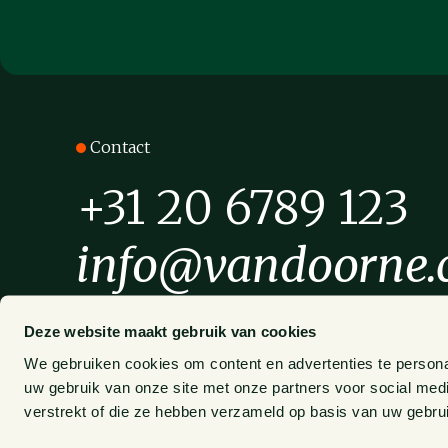
Contact
+31 20 6789 123
info@vandoorne
Deze website maakt gebruik van cookies
Amstelveenseweg 638
LinkedIn
1081 JJ Amsterdam
We gebruiken cookies om content en advertenties te persona
Facebook
uw gebruik van onze site met onze partners voor social med
Instagram
Postbus 75265
verstrekt of die ze hebben verzameld op basis van uw gebru
1070 AG Amsterdam