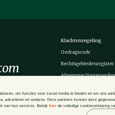
Klachtenregeling
Gedragscode
Rechtsgebiedenregister
.com
Algemene Voorwaarde
Privacy Statement
liseren, om functies voor social media te bieden en om ons web
Cookie Statement
ia, adverteren en analyse. Deze partners kunnen deze gegevens
ik van hun services. Bekijk
hier
de volledige cookieverklaring v