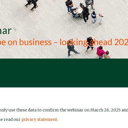
nar
pe on business – looking ahead 20
ll only use these data to confirm the webinar on March 26, 2025 an
se read our
privacy statement.